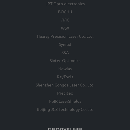
JPT Opto-electronics
BOCHU
ЛЛС
WSX
Huaray Precision Laser Co., Ltd.
Synrad
S&A
Sintec Optronics
Newlas
RayTools
Shenzhen Gongda Laser Co., Ltd.
Precitec
NoIR LaserShields
Beijing JCZ Technology Co. Ltd
ПРОДУКЦИЯ