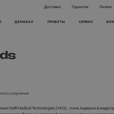
Доставка
Гарантия
Лизинг
С
ДЕМОЗАЛ
ПРОЕКТЫ
СЕРВИС
БЛО
lds
ерного излучения
илиал NoIR Medical Technologies (1972), стала лидером в индуст
ления: разработка комплексной линии защитных очков для ко