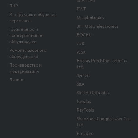
SCANLAB
ПНР
BWT
Инструктаж и обучение
Maxphotonics
персонала
JPT Opto-electronics
Гарантийное и
BOCHU
постгарантийное
облуживание
ЛЛС
Ремонт лазерного
WSX
оборудования
Huaray Precision Laser Co.,
Производство и
Ltd.
модернизация
Synrad
Лизинг
S&A
Sintec Optronics
Newlas
RayTools
Shenzhen Gongda Laser Co.,
Ltd.
Precitec