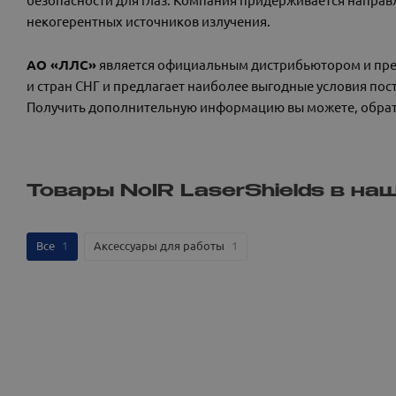
некогерентных источников излучения.
АО «ЛЛС»
является официальным дистрибьютором и пред
и стран СНГ и предлагает наиболее выгодные условия пос
Получить дополнительную информацию вы можете, обрат
Товары NoIR LaserShields в н
Все
1
Аксессуары для работы
1