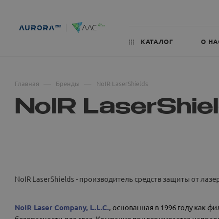
КАТАЛОГ
О НА
—
—
Главная
Бренды
NoIR LaserShields
NoIR LaserShie
NoIR LaserShields - производитель средств защиты от лаз
NoIR Laser Company, L.L.C.
, основанная в 1996 году как ф
безопасности для глаз. Компания придерживается направ