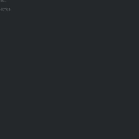
йка
истка