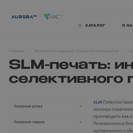
КАТАЛОГ
О НА
—
—
Главная
Технологии лазерной обработки материалов
А
SLM-печать: и
селективного 
SLM
(Selective la
Лазерная резка
помощи плавления
производить как о
Лазерная сварка
Познакомимся боле
материалами и об