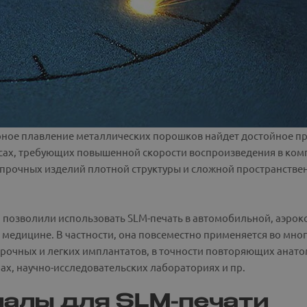
рное плавление металлических порошков найдет достойное пр
ссах, требующих повышенной скорости воспроизведения в ком
опрочных изделий плотной структуры и сложной пространстве
 позволили использовать SLM-печать в автомобильной, аэро
медицине. В частности, она повсеместно применяется во мно
очных и легких имплантатов, в точности повторяющих анатом
х, научно-исследовательских лабораториях и пр.
алы для SLM-печати