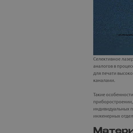
Селективное лазе
аналогов в проце
для печати высок
каналами.
Такие особенности
приборостроении, 
индивидуальных пр
инженерных отдела
Матери