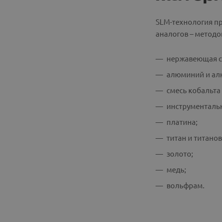
SLM-технология пр
аналогов – метод
нержавеющая с
алюминий и ал
смесь кобальта
инструментальн
платина;
титан и титано
золото;
медь;
вольфрам.