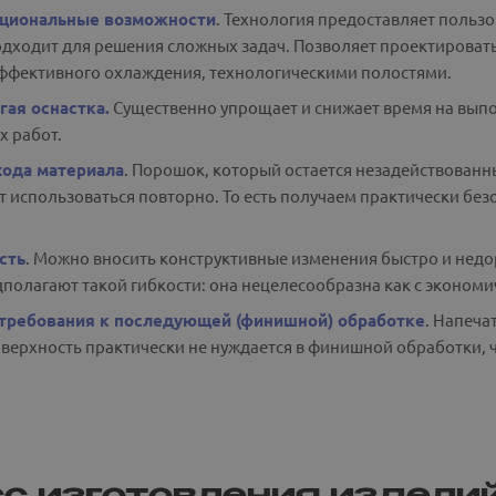
циональные возможности
. Технология предоставляет польз
одходит для решения сложных задач. Позволяет проектировать
ффективного охлаждения, технологическими полостями.
гая оснастка.
Существенно упрощает и снижает время на выпо
х работ.
ода материала
. Порошок, который остается незадействованн
т использоваться повторно. То есть получаем практически безо
сть
. Можно вносить конструктивные изменения быстро и нед
полагают такой гибкости: она нецелесообразна как с экономич
требования к последующей (финишной) обработке
. Напеча
оверхность практически не нуждается в финишной обработки, ч