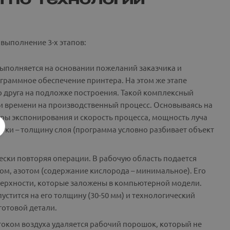
 по технологии
выполнение 3-х этапов:
выполняется на основании пожеланий заказчика и
ограммное обеспечение принтера. На этом же этапе
о друга на подложке построения. Такой комплексный
 и времени на производственный процесс. Основываясь на
ры экспонирования и скорость процесса, мощность луча
ки – толщину слоя (программа условно разбивает объект
ески повторяя операции. В рабочую область подается
ном, азотом (содержание кислорода – минимальное). Его
оверхности, которые заложены в компьютерной модели.
устится на его толщину (30-50 мм) и технологический
 готовой детали.
отоком воздуха удаляется рабочий порошок, который не