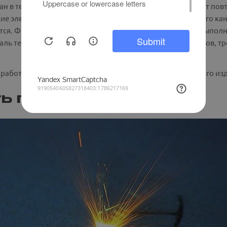
ан в технологическом процессе. Он просеивается и может пов
 элементы, которые устанавливались внутрь проточного кан
я. Финальная стадия – чистовая токарная обработка. Выполн
аль тестируется при помощи измерительных инструментов, т
работ обязательно проверяется соответствие полученного из
ь применения