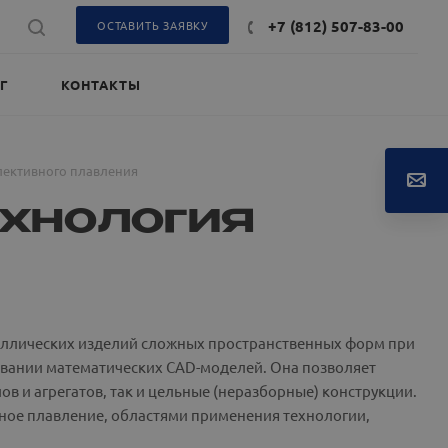
+7 (812) 507-83-00
ОСТАВИТЬ ЗАЯВКУ
Г
КОНТАКТЫ
лективного плавления
ехнология
металлических изделий сложных пространственных форм при
вании математических CAD-моделей. Она позволяет
в и агрегатов, так и цельные (неразборные) конструкции.
рное плавление, областями применения технологии,