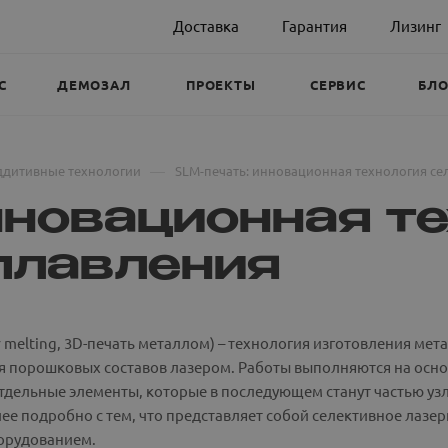
Доставка
Гарантия
Лизинг
С
ДЕМОЗАЛ
ПРОЕКТЫ
СЕРВИС
БЛО
—
ддитивные технологии
SLM-печать: инновационная технология се
нновационная т
плавления
ser melting, 3D-печать металлом) – технология изготовления 
 порошковых составов лазером. Работы выполняются на осно
тдельные элементы, которые в последующем станут частью узло
е подробно с тем, что представляет собой селективное лазе
орудованием.