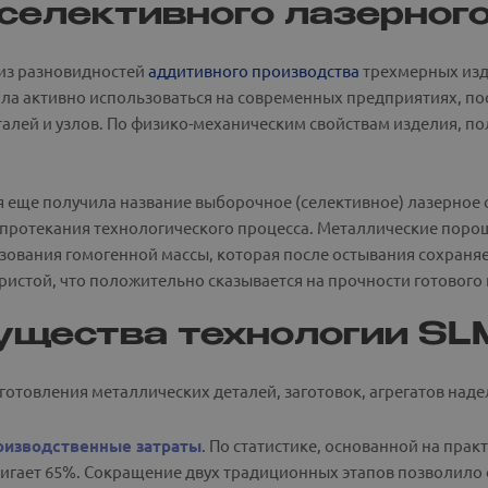
селективного лазерног
 из разновидностей
аддитивного производства
трехмерных изд
ала активно использоваться на современных предприятиях, п
алей и узлов. По физико-механическим свойствам изделия, п
 еще получила название выборочное (селективное) лазерное с
протекания технологического процесса. Металлические порошк
зования гомогенной массы, которая после остывания сохраняе
истой, что положительно сказывается на прочности готового 
щества технологии SL
готовления металлических деталей, заготовок, агрегатов над
оизводственные затраты
. По статистике, основанной на прак
игает 65%. Сокращение двух традиционных этапов позволило