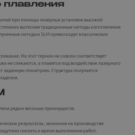
о плавления
елий при помощи лазерных установок высокой
остепенно вытесняя традиционные методы изготовления
олученные методом SLM превосходят классические
пекание. Но этот термин не совсем соответствует
и не спекаются, а плавятся под воздействие лазерного
т заданную геометрию. Структура получается
изделия.
M
елена рядом весомых преимуществ:
тических результатах, экономия на производстве
 ощутимо снизить и время выполнения работ.