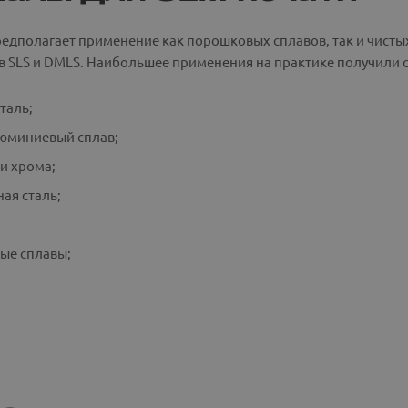
едполагает применение как порошковых сплавов, так и чисты
ов SLS и DMLS. Наибольшее применения на практике получили
таль;
юминиевый сплав;
 и хрома;
ая сталь;
вые сплавы;