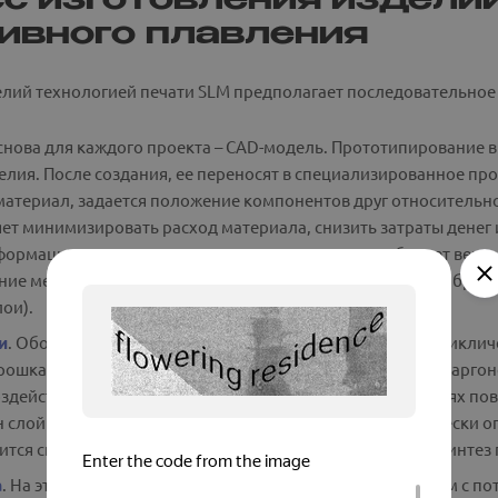
с изготовления изделий
ивного плавления
лий технологией печати SLM предполагает последовательное 
Основа для каждого проекта – CAD-модель. Прототипирование 
елия. После создания, ее переносят в специализированное пр
материал, задается положение компонентов друг относительн
ет минимизировать расход материала, снизить затраты денег
ормации, программа станка самостоятельно подбирает векто
яние между штриховыми линиями, определяющими шаг обработ
лои).
и
. Оборудование послойно выполняет печать изделия, циклич
рошка. Также она заполняется инертным газом, зачастую арго
оздействием лазерного излучения спаиваются на тех частях п
н слой будет пропечатан, рабочая платформа автоматически оп
тся снова. Так, слой за слоем по высоте и выполняется синтез
а
. На этом этапе из камеры построения вакуумным блоком с п