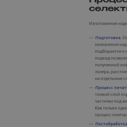
Процес
селект
Изготовление изде
Подготовка
. 
назначения изд
подбирается и 
подход позволя
полученной инф
лазера, рассто
на отдельные с
Процесс печат
тонкий слой по
частички под в
Как только оди
процесс повтори
Постобработк