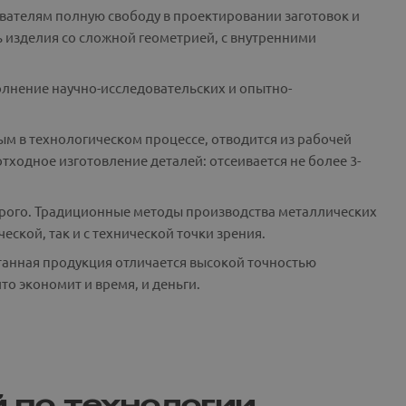
ователям полную свободу в проектировании заготовок и
 изделия со сложной геометрией, с внутренними
лнение научно-исследовательских и опытно-
ым в технологическом процессе, отводится из рабочей
тходное изготовление деталей: отсеивается не более 3-
орого. Традиционные методы производства металлических
еской, так и с технической точки зрения.
танная продукция отличается высокой точностью
то экономит и время, и деньги.