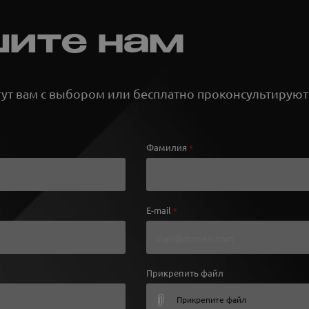
ите нам
т вам с выбором или бесплатно проконсультируют
Фамилия
*
E-mail
*
Прикрепить файл
Прикрепите файл