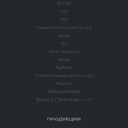
BOCHU
ЛЛС
WSX
Huaray Precision Laser Co., Ltd.
Synrad
S&A
Sintec Optronics
Newlas
RayTools
Shenzhen Gongda Laser Co., Ltd.
Precitec
NoIR LaserShields
Beijing JCZ Technology Co. Ltd
ПРОДУКЦИЯ