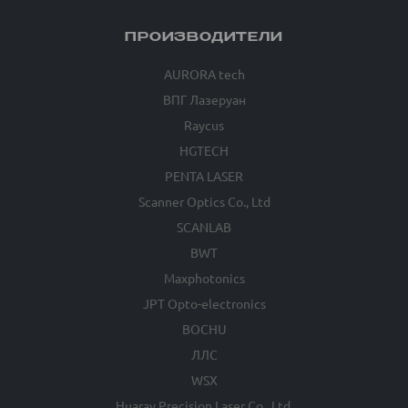
ПРОИЗВОДИТЕЛИ
AURORA tech
ВПГ Лазеруан
Raycus
HGTECH
PENTA LASER
Scanner Optics Co., Ltd
SCANLAB
BWT
Maxphotonics
JPT Opto-electronics
BOCHU
ЛЛС
WSX
Huaray Precision Laser Co., Ltd.