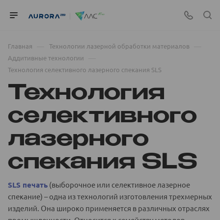
—
—
Главная
Технологии лазерной обработки материалов
—
Аддитивные технологии
Технология селективного лазерного спекания SLS
Технология
селективного
лазерного
спекания SLS
SLS печать
(выборочное или селективное лазерное
спекание) – одна из технологий изготовления трехмерных
изделий. Она широко применяется в различных отраслях
промышленности. Относится к семейству методов