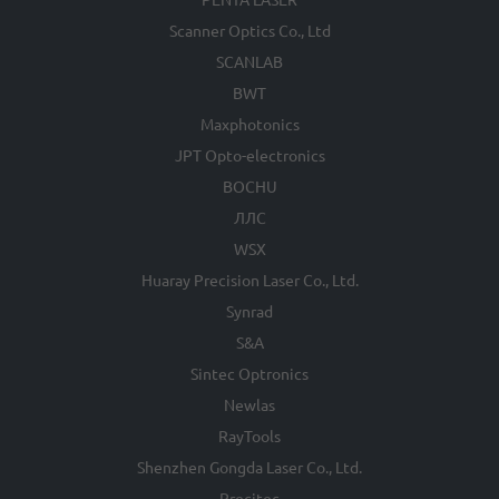
Scanner Optics Co., Ltd
SCANLAB
BWT
Maxphotonics
JPT Opto-electronics
BOCHU
ЛЛС
WSX
Huaray Precision Laser Co., Ltd.
Synrad
S&A
Sintec Optronics
Newlas
RayTools
Shenzhen Gongda Laser Co., Ltd.
Precitec