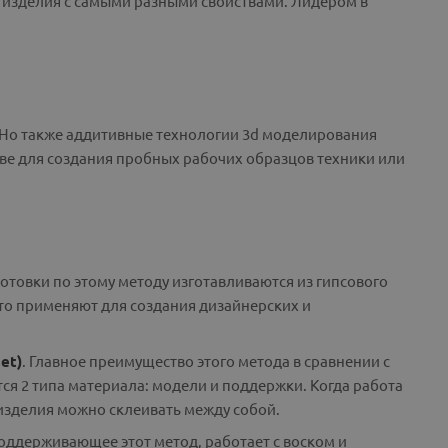
е изделия с самыми разными свойствами. Лидером в
 Но также аддитивные технологии 3d моделирования
ве для создания пробных рабочих образцов техники или
готовки по этому методу изготавливаются из гипсового
сто применяют для создания дизайнерских и
et)
. Главное преимущество этого метода в сравнении с
ся 2 типа материала: модели и поддержки. Когда работа
изделия можно склеивать между собой.
оддерживающее этот метод, работает с воском и