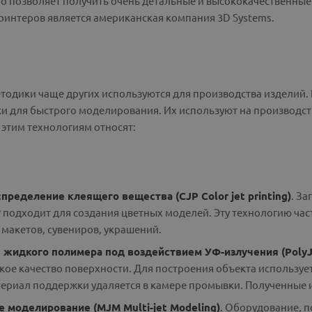
то позволяет получить очень детальные и высококачественны
ринтеров является американская компания 3D Systems.
тодики чаще других используются для производства изделий.
и для быстрого моделирования. Их используют на производст
 этим технологиям относят:
пределение клеящего вещества (CJP Color jet printing)
. За
 подходит для создания цветных моделей. Эту технологию ча
макетов, сувениров, украшений.
 жидкого полимера под воздействием УФ-излучения (PolyJ
кое качество поверхности. Для построения объекта использует
териал поддержки удаляется в камере промывки. Полученные 
 моделирование (MJM Multi-jet Modeling)
. Оборудование, п