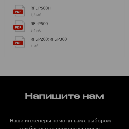
RFL-P500H
1,3 мб
RFL-P500
5,4 мб
RFL-P200; RFL-P300
1 мб
Напишите нам
Наши инженеры помогут вам с выбором
или бесплатно проконсультируют