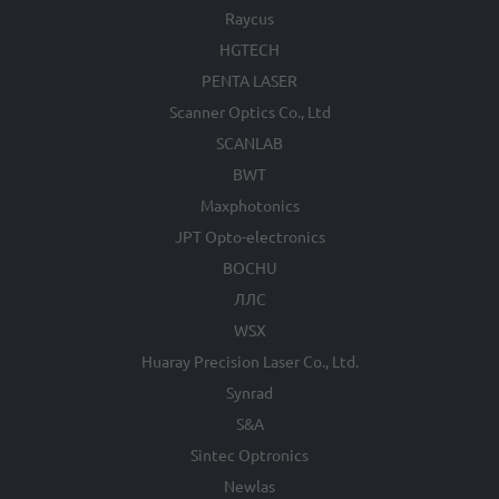
Raycus
HGTECH
PENTA LASER
Scanner Optics Co., Ltd
SCANLAB
BWT
Maxphotonics
JPT Opto-electronics
BOCHU
ЛЛС
WSX
Huaray Precision Laser Co., Ltd.
Synrad
S&A
Sintec Optronics
Newlas