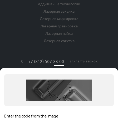
Аддитивные технологии
Лазерная закалка
Лазерная маркировка
Лазерная гравировка
Лазерная пайка
Лазерная очистка
+7 (812) 507-83-00
ЗАКАЗАТЬ ЗВОНОК
info@lls-mark.ru
г. Санкт-Петербург, ул. Яблочкова, дом
№ 20, литер Я, оф. 408