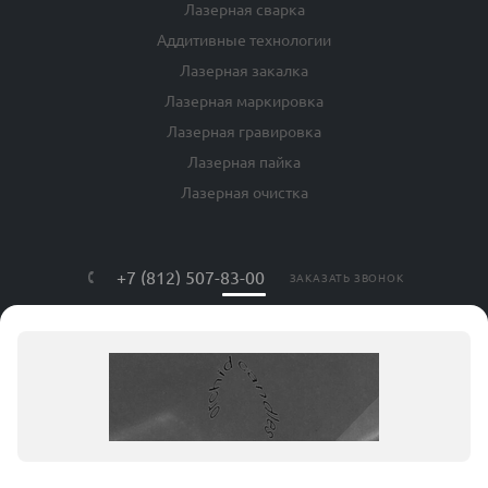
Лазерная сварка
Аддитивные технологии
Лазерная закалка
Лазерная маркировка
Лазерная гравировка
Лазерная пайка
Лазерная очистка
+7 (812) 507-83-00
ЗАКАЗАТЬ ЗВОНОК
info@lls-mark.ru
г. Санкт-Петербург, ул. Яблочкова, дом
№ 20, литер Я, оф. 408