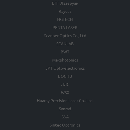
ВПГ Лазеруан
Raycus
HGTECH
PENTA LASER
Scanner Optics Co., Ltd
SCANLAB
BWT
Maxphotonics
JPT Opto-electronics
BOCHU
ЛЛС
WSX
Huaray Precision Laser Co., Ltd.
Synrad
S&A
Sintec Optronics