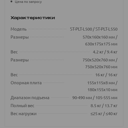
Цена по запросу
Характеристики
Модель
ST-PLT-L500 / ST-PLT-L550
Размеры
570х160х160 мм /
630х175х175 мм
Вес
4.2 кг / 9.4 кг
Размеры
750х520х760 мм /
750х520х760 мм
Вес
16 кг / 16 кг
Опорная плита
155х115х8 мм /
180х155х10 мм
Диапазон подъема
90-490 мм / 105-555 мм
Полный вес
8.5 кг / 13.7 кг
Вес нагрузки
≤25 кг / ≤40 кг