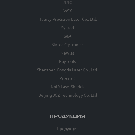
ЛЛС
WSX
Huaray Precision Laser Co., Ltd.
Synrad
S&A
Sintec Optronics
Newlas
RayTools
Shenzhen Gongda Laser Co., Ltd.
Precitec
NoIR LaserShields
Beijing JCZ Technology Co. Ltd
ПРОДУКЦИЯ
Продукция