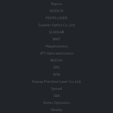
Raycus
HGTECH
PENTA LASER
Scanner Optics Co., Ltd
SCANLAB
BWT
Maxphotonics
JPT Opto-electronics
BOCHU
ЛЛС
WSX
Huaray Precision Laser Co., Ltd.
Synrad
S&A
Sintec Optronics
Newlas