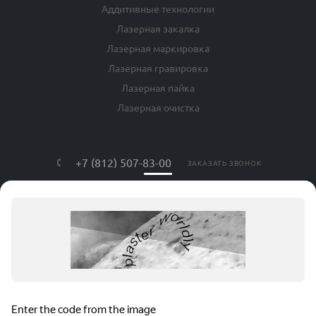
Аддитивные технологии
Лазерная закалка
Лазерная маркировка
Лазерная гравировка
Лазерная пайка
Лазерная очистка
+7 (812) 507-83-00
ЗАКАЗАТЬ ЗВОНОК
info@lls-mark.ru
г. Санкт-Петербург, ул. Яблочкова, дом
№ 20, литер Я, оф. 408