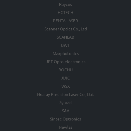
Raycus
HGTECH
PENTA LASER
Scanner Optics Co., Ltd
SCANLAB
BWT
Maxphotonics
JPT Opto-electronics
BOCHU
ЛЛС
WSX
Huaray Precision Laser Co., Ltd.
Synrad
S&A
Sintec Optronics
Newlas