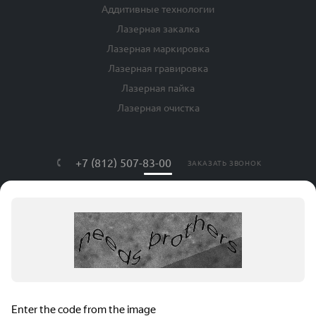
Аддитивные технологии
Лазерная закалка
Лазерная маркировка
Лазерная гравировка
Лазерная пайка
Лазерная очистка
+7 (812) 507-83-00
ЗАКАЗАТЬ ЗВОНОК
info@lls-mark.ru
г. Санкт-Петербург, ул. Яблочкова, дом
№ 20, литер Я, оф. 408