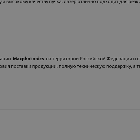
и высокому качеству пучка, лазер отлично подходит для резки
пании
M
axphotonics
на территории Российской Федерации и с
овия поставки продукции, полную техническую поддержку, а т