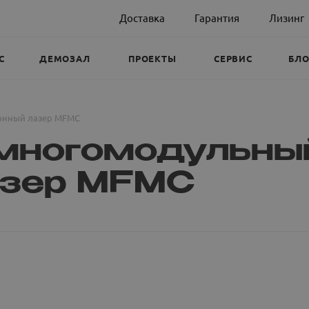
Доставка
Гарантия
Лизинг
С
ДЕМОЗАЛ
ПРОЕКТЫ
СЕРВИС
БЛО
онный лазер MFMC
многомодульны
азер MFMC