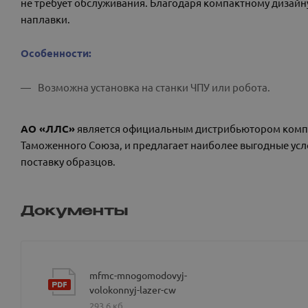
не требует обслуживания. Благодаря компактному дизайну 
наплавки.
Особенности:
Возможна установка на станки ЧПУ или робота.
АО «ЛЛС»
является официальным дистрибьютором ком
Таможенного Союза, и предлагает наиболее выгодные усл
поставку образцов.
Документы
mfmc-mnogomodovyj-
volokonnyj-lazer-cw
293,6 кб