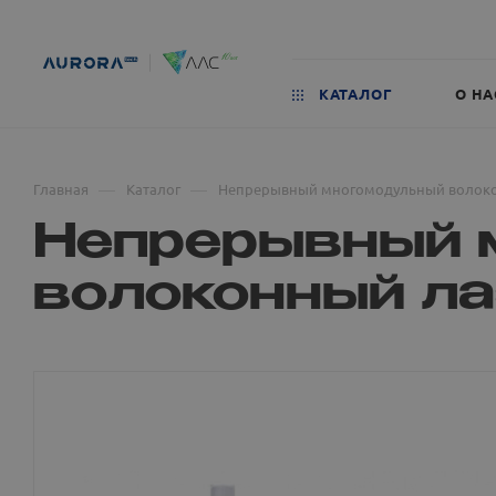
КАТАЛОГ
О НА
—
—
Главная
Каталог
Непрерывный многомодульный волок
Непрерывный 
волоконный л