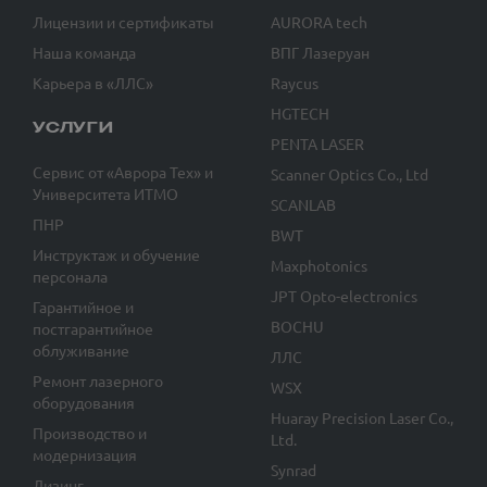
Лицензии и сертификаты
AURORA tech
Наша команда
ВПГ Лазеруан
Карьера в «ЛЛС»
Raycus
HGTECH
УСЛУГИ
PENTA LASER
Сервис от «Аврора Тех» и
Scanner Optics Co., Ltd
Университета ИТМО
SCANLAB
ПНР
BWT
Инструктаж и обучение
Maxphotonics
персонала
JPT Opto-electronics
Гарантийное и
BOCHU
постгарантийное
облуживание
ЛЛС
Ремонт лазерного
WSX
оборудования
Huaray Precision Laser Co.,
Производство и
Ltd.
модернизация
Synrad
Лизинг