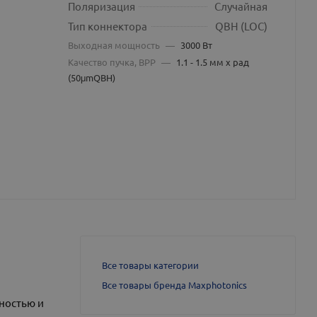
Поляризация
Случайная
Тип коннектора
QBH (LOC)
Выходная мощность
—
3000 Вт
Качество пучка, BPP
—
1.1 - 1.5 мм x рад
(50μmQBH)
Все товары категории
Все товары бренда Maxphotonics
ностью и