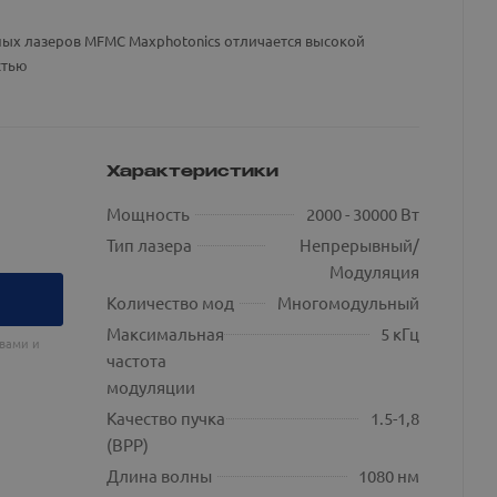
х лазеров MFMC Maxphotonics отличается высокой
стью
Характеристики
Мощность
2000 - 30000 Вт
Тип лазера
Непрерывный/
Модуляция
Количество мод
Многомодульный
Максимальная
5 кГц
 вами и
частота
модуляции
Качество пучка
1.5-1,8
(BPP)
Длина волны
1080 нм