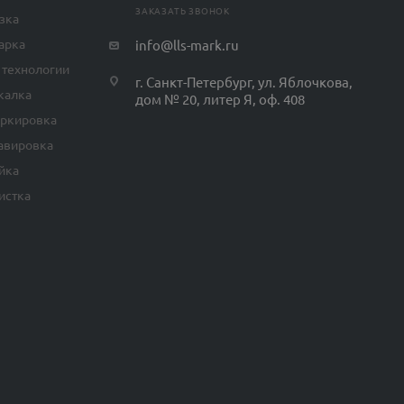
ЗАКАЗАТЬ ЗВОНОК
зка
арка
info@lls-mark.ru
 технологии
г. Санкт-Петербург, ул. Яблочкова,
калка
дом № 20, литер Я, оф. 408
аркировка
авировка
йка
истка