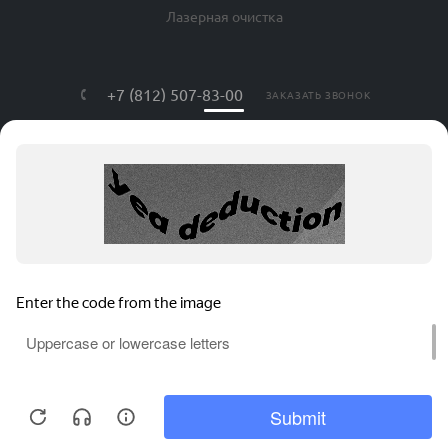
Лазерная очистка
+7 (812) 507-83-00
ЗАКАЗАТЬ ЗВОНОК
info@lls-mark.ru
г. Санкт-Петербург, ул. Яблочкова, дом
№ 20, литер Я, оф. 408
АВРОРА ТЕХ © , 2026. Все права защищены.
Соглашение на обработку персональных данных
Политика конфиденциальности
Карта сайта