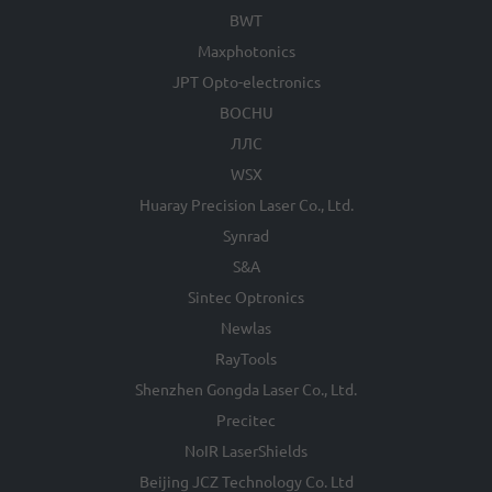
BWT
Maxphotonics
JPT Opto-electronics
BOCHU
ЛЛС
WSX
Huaray Precision Laser Co., Ltd.
Synrad
S&A
Sintec Optronics
Newlas
RayTools
Shenzhen Gongda Laser Co., Ltd.
Precitec
NoIR LaserShields
Beijing JCZ Technology Co. Ltd