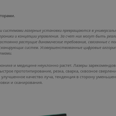
торами.
и системами лазерные установки превращаются в универсал
роники и концепции управления. За счет них могут быть реал
остоянно растущие динамические требования, связанные с поя
 сканирующих систем. Усовершенствованные цифровые алгори
итмами.
онике и медицине неуклонно растет. Лазеры зарекомендова
ыстрое прототипирование, резка, сварка, сквозное сверлени
, улучшенное качество луча, тенденция в сторону уменьше
овки и сканирования.