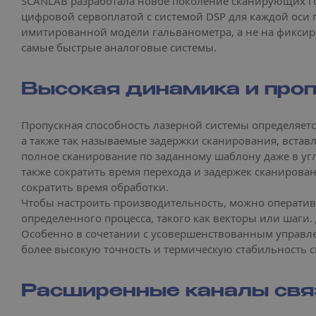
SCANLAB разработала новое поколение сканирующих го
цифровой сервоплатой с системой DSP для каждой оси 
имитированной модели гальванометра, а не на фиксир
самые быстрые аналоговые системы.
Высокая динамика и проп
Пропускная способность лазерной системы определяетс
а также так называемые задержки сканирования, вст
полное сканирование по заданному шаблону даже в угл
также сократить время перехода и задержек сканирова
сократить время обработки.
Чтобы настроить производительность, можно операти
определенного процесса, такого как векторы или шаг
Особенно в сочетании с усовершенствованным управл
более высокую точность и термическую стабильность с
Расширенные каналы свя