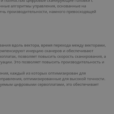
 Эти полностью цифровые сканирующие головки с
ванные алгоритмы управления, основанные на
тичь производительности, намного превосходящей
ания вдоль вектора, время перехода между векторами,
компенсируют инерцию сканеров и обеспечивают
оплатах, позволяет повысить скорость сканирования, а
туации. Это позволяет повысить производительность и
ения, каждый из которых оптимизирован для
 управления, оптимизированные для высокой точности.
уемым цифровыми сервоплатами, это обеспечивает