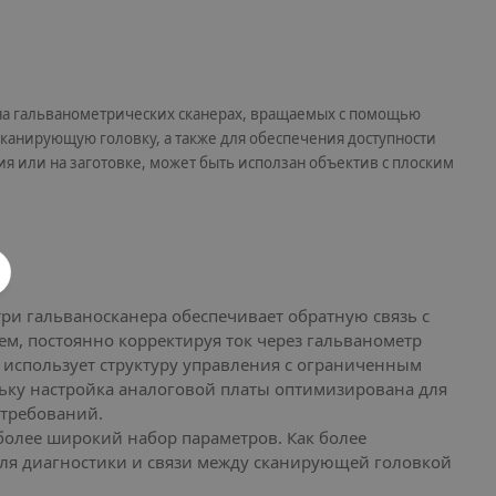
 на гальванометрических сканерах, вращаемых с помощью
канирующую головку, а также для обеспечения доступности
я или на заготовке, может быть исползан объектив с плоским
ри гальваносканера обеспечивает обратную связь с
м, постоянно корректируя ток через гальванометр
 использует структуру управления с ограниченным
ьку настройка аналоговой платы оптимизирована для
 требований.
олее широкий набор параметров. Как более
для диагностики и связи между сканирующей головкой