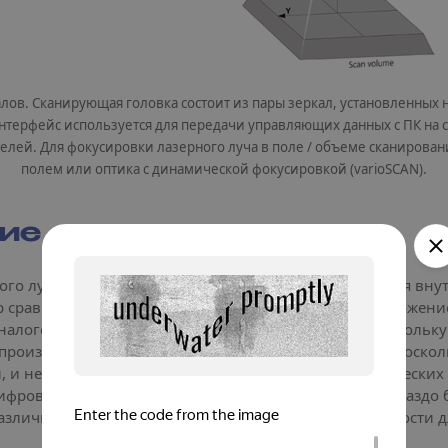
алов. Сканирующая головка состоит из пары зеркал, установленных
терфейс используется для передачи управляющих данных с ПК на с
лей. Для фокусировки лазерного луча в поле / объеме сканировани
полем или оптика с динамической фокусировкой (varioSCAN).
ие
го луча на обрабатываемой детали датчик положения внут
р сравнивает фактическое положение с заданным положение
налоговая сервоэлектроника имеет ограничения, поскольку
производительность системы и ее универсальность, поскол
, и не может быть скорректирована с учетом динамических
фровых сервоконтроллеров, которые используют гораздо б
 различным параметрам и открывает широкие возможности 