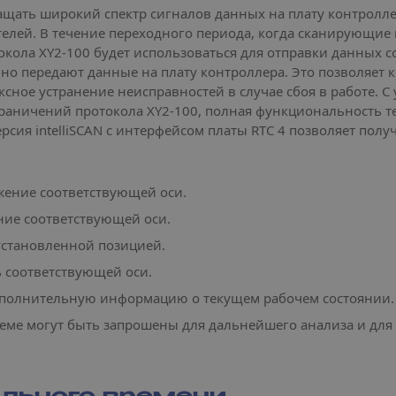
ащать широкий спектр сигналов данных на плату контролле
лей. В течение переходного периода, когда сканирующие
ола XY2-100 будет использоваться для отправки данных со
о передают данные на плату контроллера. Это позволяет 
сное устранение неисправностей в случае сбоя в работе. 
граничений протокола XY2-100, полная функциональность 
ерсия intelliSCAN с интерфейсом платы RTC 4 позволяет п
жение соответствующей оси.
ние соответствующей оси.
установленной позицией.
ь соответствующей оси.
дополнительную информацию о текущем рабочем состоянии.
стеме могут быть запрошены для дальнейшего анализа и дл