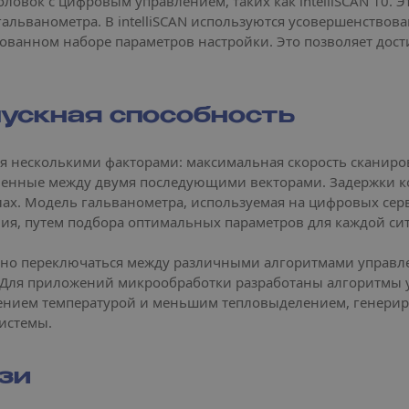
ловок с цифровым управлением, таких как intelliSCAN 10.
гальванометра. В intelliSCAN используются усовершенство
ованном наборе параметров настройки. Это позволяет дос
ускная способность
я несколькими факторами: максимальная скорость сканиров
авленные между двумя последующими векторами. Задержки 
ах. Модель гальванометра, используемая на цифровых серв
ния, путем подбора оптимальных параметров для каждой си
вно переключаться между различными алгоритмами управл
и. Для приложений микрообработки разработаны алгоритмы
ением температурой и меньшим тепловыделением, генерир
истемы.
зи