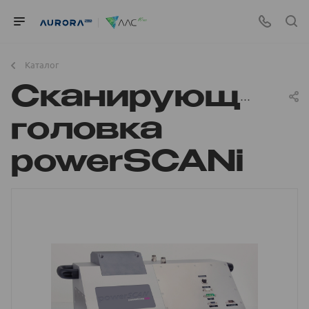
Каталог
Сканирующая
головка
powerSCANi