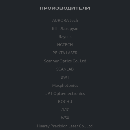
ПРОИЗВОДИТЕЛИ
AURORA tech
ВПГ Лазеруан
Raycus
HGTECH
PENTA LASER
Scanner Optics Co., Ltd
SCANLAB
BWT
Maxphotonics
JPT Opto-electronics
BOCHU
ЛЛС
WSX
Huaray Precision Laser Co., Ltd.