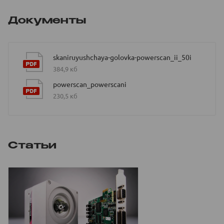
Документы
skaniruyushchaya-golovka-powerscan_ii_50i
384,9 кб
powerscan_powerscani
230,5 кб
Статьи