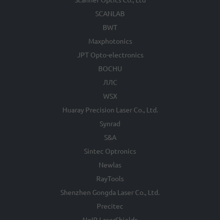
SCANLAB
BWT
Maxphotonics
JPT Opto-electronics
BOCHU
ЛЛС
WSX
Huaray Precision Laser Co., Ltd.
Synrad
S&A
Sintec Optronics
Newlas
RayTools
Shenzhen Gongda Laser Co., Ltd.
Precitec
NoIR LaserShields