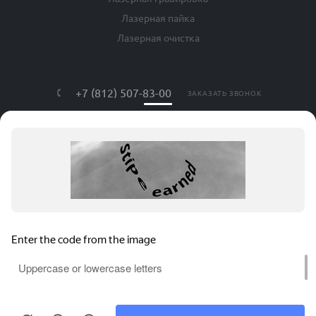
Лазерная пайка
Лазерная очистка
+7 (812) 507-83-00
ЗАКАЗАТЬ ЗВОНОК
info@lls-mark.ru
г. Санкт-Петербург, ул. Яблочкова, дом
№ 20, литер Я, оф. 408
АВРОРА ТЕХ © , 2026. Все права защищены.
Соглашение на обработку персональных данных