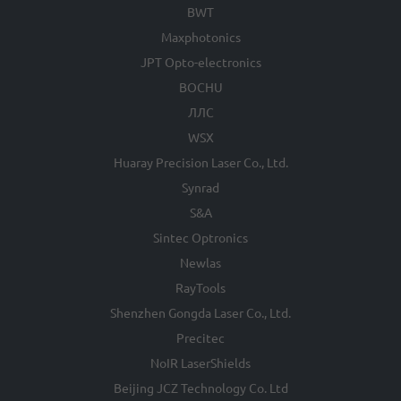
BWT
Maxphotonics
JPT Opto-electronics
BOCHU
ЛЛС
WSX
Huaray Precision Laser Co., Ltd.
Synrad
S&A
Sintec Optronics
Newlas
RayTools
Shenzhen Gongda Laser Co., Ltd.
Precitec
NoIR LaserShields
Beijing JCZ Technology Co. Ltd