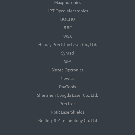
Maxphotonics
JPT Opto-electronics
BOCHU
ЛЛС
WSX
Huaray Precision Laser Co., Ltd.
Synrad
S&A
Sintec Optronics
Newlas
RayTools
Shenzhen Gongda Laser Co., Ltd.
Precitec
NoIR LaserShields
Beijing JCZ Technology Co. Ltd