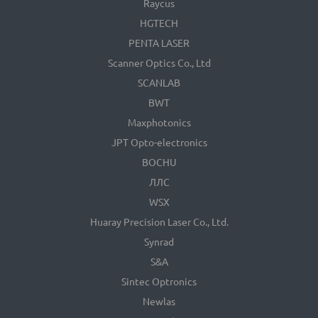
Raycus
HGTECH
PENTA LASER
Scanner Optics Co., Ltd
SCANLAB
BWT
Maxphotonics
JPT Opto-electronics
BOCHU
ЛЛС
WSX
Huaray Precision Laser Co., Ltd.
Synrad
S&A
Sintec Optronics
Newlas