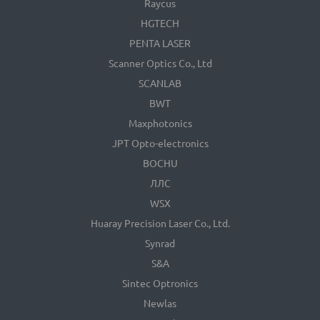
Raycus
HGTECH
PENTA LASER
Scanner Optics Co., Ltd
SCANLAB
BWT
Maxphotonics
JPT Opto-electronics
BOCHU
ЛЛС
WSX
Huaray Precision Laser Co., Ltd.
Synrad
S&A
Sintec Optronics
Newlas