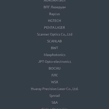
AURORA tech
ВПГ Лазеруан
Raycus
HGTECH
PENTA LASER
Scanner Optics Co., Ltd
SCANLAB
BWT
Maxphotonics
JPT Opto-electronics
BOCHU
ЛЛС
WSX
Huaray Precision Laser Co., Ltd.
Synrad
S&A