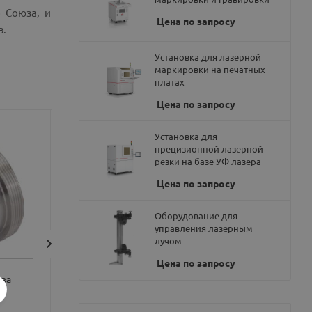
 Союза, и
Цена по запросу
в.
Установка для лазерной
маркировки на печатных
платах
Цена по запросу
Установка для
прецизионной лазерной
резки на базе УФ лазера
Цена по запросу
Оборудование для
управления лазерным
лучом
Цена по запросу
нза
Бампер F100
Керамическое ко
M11*0.75, BOCH
Цена по запросу