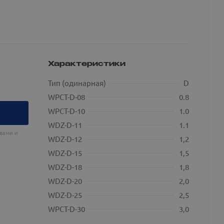
Характеристики
Тип (одинарная)
D
WPCT-D-08
0.8
WPCT-D-10
1.0
WDZ-D-11
1.1
 вами и
WDZ-D-12
1,2
WDZ-D-15
1,5
WDZ-D-18
1,8
WDZ-D-20
2,0
WDZ-D-25
2,5
WPCT-D-30
3,0