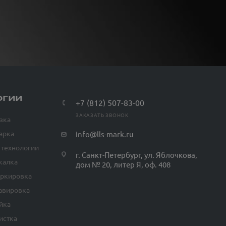
ОГИИ
+7 (812) 507-83-00
ЗАКАЗАТЬ ЗВОНОК
зка
арка
info@lls-mark.ru
 технологии
г. Санкт-Петербург, ул. Яблочкова,
калка
дом № 20, литер Я, оф. 408
аркировка
авировка
йка
истка