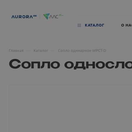
КАТАЛОГ
О НА
—
—
Главная
Каталог
Сопло одинарное WPCT-D
Сопло односл