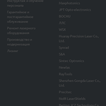
Инструктаж и обучение
Maxphotonics
персонала
JPT Opto-electronics
Гарантийное и
BOCHU
постгарантийное
облуживание
ЛЛС
Ремонт лазерного
WSX
оборудования
Huaray Precision Laser Co.,
Производство и
Ltd.
модернизация
Synrad
Лизинг
S&A
Sintec Optronics
Newlas
RayTools
Shenzhen Gongda Laser Co.,
Ltd.
Precitec
NoIR LaserShields
Beijing JCZ Technology Co.