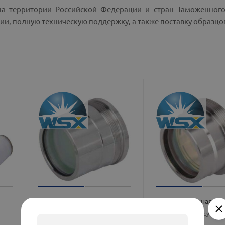
на территории Российской Федерации и стран Таможенного
ии, полную техническую поддержку, а также поставку образцо
Фокусирующая линза для
Коллимационная ли
лазера
Цена по запросу