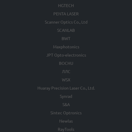
HGTECH
PENTA LASER
Scanner Optics Co., Ltd
SCANLAB
BWT
Maxphotonics
JPT Opto-electronics
BOCHU
ЛЛС
WSX
Huaray Precision Laser Co., Ltd.
Synrad
S&A
Sintec Optronics
Newlas
RayTools