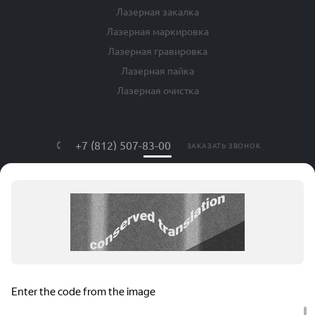
Лазерная закалка
Лазерная маркировка
Лазерная гравировка
Лазерная пайка
Лазерная очистка
+7 (812) 507-83-00
ЗАКАЗАТЬ ЗВОНОК
info@lls-mark.ru
г. Санкт-Петербург, ул. Яблочкова, дом
№ 20, литер Я, оф. 408