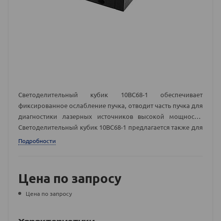
Светоделительный кубик 10ВС68-1 обеспечивает
фиксированное ослабление пучка, отводит часть пучка для
диагностики лазерных источников высокой мощности.
Светоделительный кубик 10ВС68-1 предлагается также для
УФ лазеров высокой мощности.
Подробности
Цена по запросу
Цена по запросу