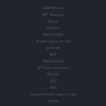
AURORA tech
ВПГ Лазеруан
Raycus
HGTECH
PENTA LASER
Scanner Optics Co., Ltd
SCANLAB
BWT
Maxphotonics
JPT Opto-electronics
BOCHU
ЛЛС
WSX
Huaray Precision Laser Co., Ltd.
Synrad