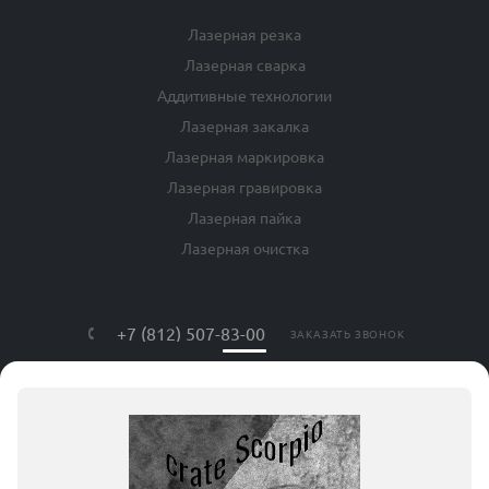
Лазерная резка
Лазерная сварка
Аддитивные технологии
Лазерная закалка
Лазерная маркировка
Лазерная гравировка
Лазерная пайка
Лазерная очистка
+7 (812) 507-83-00
ЗАКАЗАТЬ ЗВОНОК
info@lls-mark.ru
г. Санкт-Петербург, ул. Яблочкова, дом
№ 20, литер Я, оф. 408