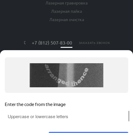
Лазерная гравировка
Лазерная пайка
Лазерная очистка
+7 (812) 507-83-00
ЗАКАЗАТЬ ЗВОНОК
info@lls-mark.ru
г. Санкт-Петербург, ул. Яблочкова, дом
№ 20, литер Я, оф. 408
АВРОРА ТЕХ © , 2026. Все права защищены.