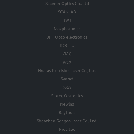
Scanner Optics Co., Ltd
SCANLAB
BWT
Maxphotonics
JPT Opto-electronics
BOCHU
ЛЛС
WSX
Huaray Precision Laser Co., Ltd.
Synrad
S&A
Sintec Optronics
Newlas
RayTools
Shenzhen Gongda Laser Co., Ltd.
Precitec