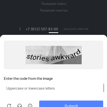
Лазерная пайка
Лазерная очистка
+7 (812) 507-83-00
ЗАКАЗАТЬ ЗВОНОК
info@lls-mark.ru
г. Санкт-Петербург, ул. Яблочкова, дом
№ 20, литер Я, оф. 408
АВРОРА ТЕХ © , 2026. Все права защищены.
Соглашение на обработку персональных данных
Политика конфиденциальности