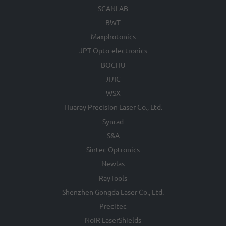
SCANLAB
BWT
Maxphotonics
JPT Opto-electronics
BOCHU
ЛЛС
WSX
Huaray Precision Laser Co., Ltd.
Synrad
S&A
Sintec Optronics
Newlas
RayTools
Shenzhen Gongda Laser Co., Ltd.
Precitec
NoIR LaserShields