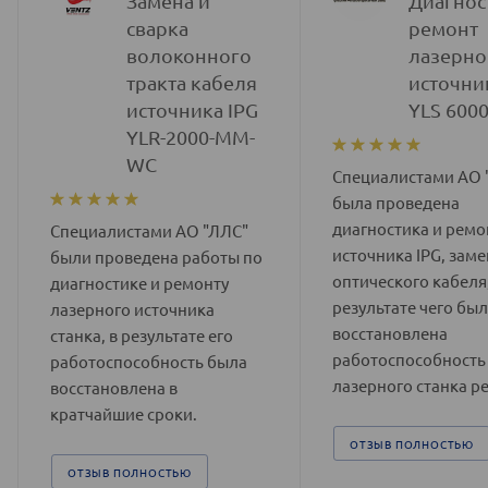
Замена и
Диагнос
сварка
ремонт
волоконного
лазерно
тракта кабеля
источни
источника IPG
YLS 600
YLR-2000-MM-
WC
Специалистами АО 
была проведена
диагностика и ремо
Специалистами АО "ЛЛС"
источника IPG, заме
были проведена работы по
оптического кабеля,
диагностике и ремонту
результате чего бы
лазерного источника
восстановлена
станка, в результате его
работоспособность
работоспособность была
лазерного станка ре
восстановлена в
кратчайшие сроки.
ОТЗЫВ ПОЛНОСТЬЮ
ОТЗЫВ ПОЛНОСТЬЮ