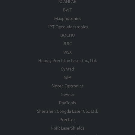
SCANLAB
BWT
Maxphotonics
JPT Opto-electronics
BOCHU
ЛЛС
WSX
Huaray Precision Laser Co., Ltd.
Synrad
S&A
Sintec Optronics
Newlas
RayTools
Shenzhen Gongda Laser Co., Ltd.
Precitec
NoIR LaserShields