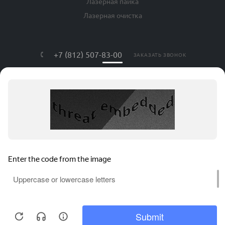
Лазерная пайка
Лазерная очистка
+7 (812) 507-83-00
ЗАКАЗАТЬ ЗВОНОК
info@lls-mark.ru
г. Санкт-Петербург, ул. Яблочкова, дом
№ 20, литер Я, оф. 408
АВРОРА ТЕХ © , 2026. Все права защищены.
Соглашение на обработку персональных данных
Политика конфиденциальности